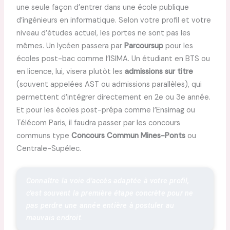
une seule façon d’entrer dans une école publique
d’ingénieurs en informatique. Selon votre profil et votre
niveau d’études actuel, les portes ne sont pas les
mêmes. Un lycéen passera par
Parcoursup
pour les
écoles post-bac comme l’ISIMA. Un étudiant en BTS ou
en licence, lui, visera plutôt les
admissions sur titre
(souvent appelées AST ou admissions parallèles), qui
permettent d’intégrer directement en 2e ou 3e année.
Et pour les écoles post-prépa comme l’Ensimag ou
Télécom Paris, il faudra passer par les concours
communs type
Concours Commun Mines-Ponts
ou
Centrale-Supélec.
Connaître la voie d'accès adaptée à votre profil, 
c'est souvent la première étape concrète pour ne 
pas perdre une année entière à postuler au 
mauvais endroit.