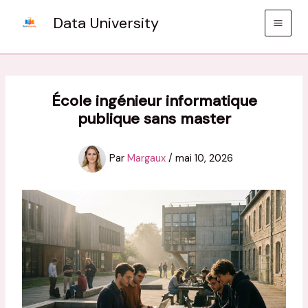
Aller
Data University
au
contenu
École ingénieur informatique
publique sans master
Par
Margaux
/
mai 10, 2026