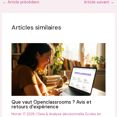
←
Article précédent
Article suivant
→
Articles similaires
Que vaut Openclassrooms ? Avis et
retours d’expérience
février 17, 2026
/
Data & Analyse décisionnelle
,
Ecoles en