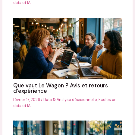
data et IA
Que vaut Le Wagon ? Avis et retours
d’expérience
février 17, 2026
/
Data & Analyse décisionnelle
,
Ecoles en
data et IA