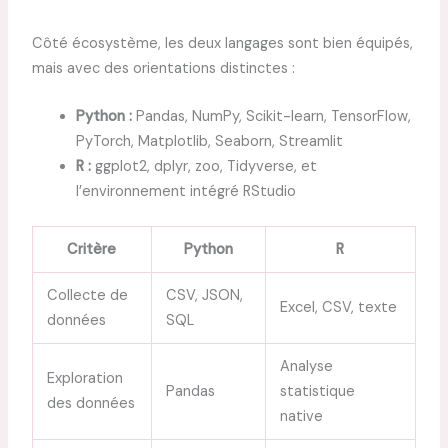
Côté écosystème, les deux langages sont bien équipés,
mais avec des orientations distinctes :
Python :
Pandas, NumPy, Scikit-learn, TensorFlow,
PyTorch, Matplotlib, Seaborn, Streamlit
R :
ggplot2, dplyr, zoo, Tidyverse, et
l’environnement intégré RStudio
Critère
Python
R
Collecte de
CSV, JSON,
Excel, CSV, texte
données
SQL
Analyse
Exploration
Pandas
statistique
des données
native