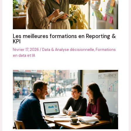
Les meilleures formations en Reporting &
KPI
février 17, 2026
/
Data & Analyse décisionnelle
,
Formations
en data et IA