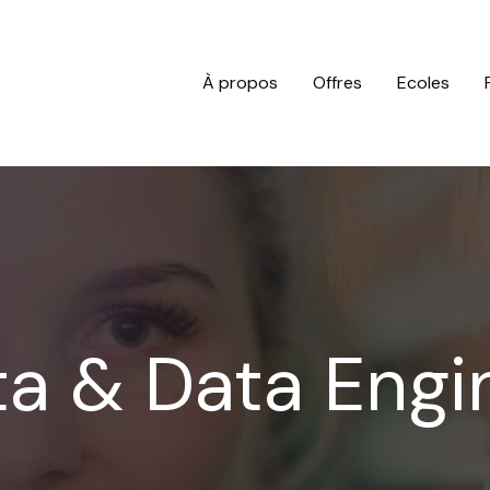
À propos
Offres
Ecoles
ta & Data Engi